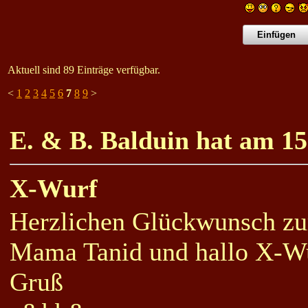
Aktuell sind 89 Einträge verfügbar.
<
1
2
3
4
5
6
7
8
9
>
E. & B. Balduin hat am 15
X-Wurf
Herzlichen Glückwunsch zu
Mama Tanid und hallo X-W
Gruß